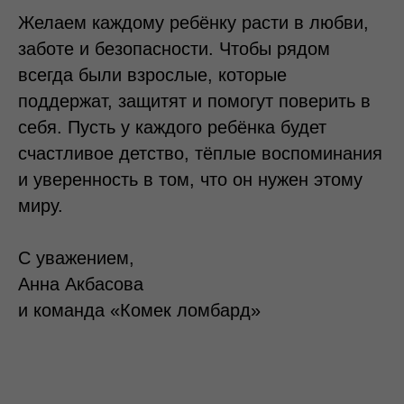
Желаем каждому ребёнку расти в любви,
заботе и безопасности. Чтобы рядом
всегда были взрослые, которые
поддержат, защитят и помогут поверить в
себя. Пусть у каждого ребёнка будет
счастливое детство, тёплые воспоминания
и уверенность в том, что он нужен этому
миру.
НАШИ ФИЛИАЛЫ
С уважением,
АЛМАТЫ, ​УЛИЦА ПУШКИНА, 25
Анна Акбасова
и команда «Комек ломбард»
АЛМАТЫ, ​9-Й МИКРОРАЙОН, 35
ЖЕЗКАЗГАН, ​ПРОСПЕКТ АЛАШАХАНА, 20