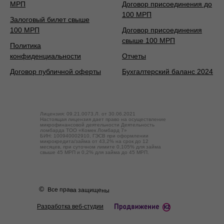
МРП
Договор присоединения до
100 МРП
Залоговый билет свыше
100 МРП
Договор присоединения
свыше 100 МРП
Политика
конфиденциальности
Отчеты
Договор публичной оферты
Бухгалтерский баланс 2024
Лицензия: 09.21.0073.Л. от 30.06.2021
Настоящая лицензия дает право на осуществление
микрофинансовой деятельности Деятельность
ломбарда ТОО «Комек Ломбард 7»
БИН: 100940002910, ГЭСВ при оформлении
микрокредита/займа от 43,2% на срок до 12
месяцев, при суточном лимите 0,105% для займа
свыше 45 МРП и 0,2% для займа до 45 МРП.
©
Все права защищены
Разработка веб-студии