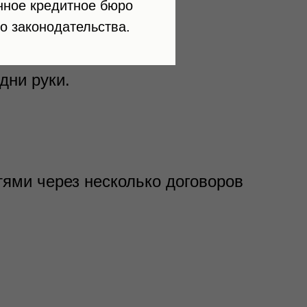
нное кредитное бюро
авило
о законодательства.
дни руки.
стями через несколько договоров