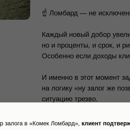
☝️ Ломбард — не исключен
Каждый новый добор увели
но и проценты, и срок, и р
Особенно если доходы клие
И именно в этот момент з
на логику «ну залог же поз
ситуацию трезво.
р залога в «Комек Ломбард»,
клиент подтверж