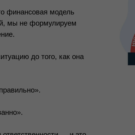
то финансовая модель
ой, мы не формулируем
ение.
итуацию до того, как она
правильно».
анно».
 ответственности — и это