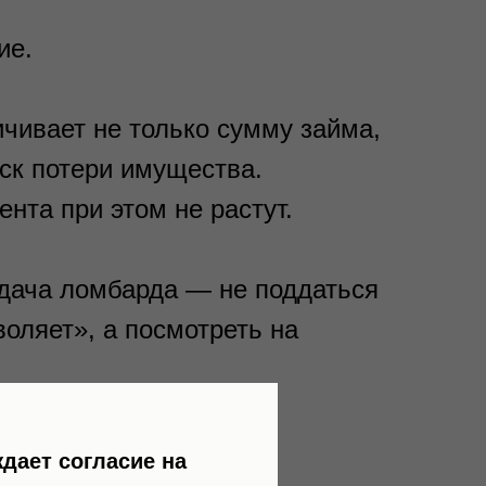
ие.
чивает не только сумму займа,
иск потери имущества.
нта при этом не растут.
адача ломбарда — не поддаться
воляет», а посмотреть на
дает согласие на