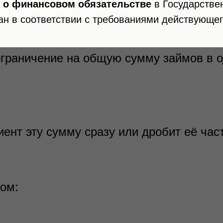
 о финансовом обязательстве
в Государстве
в одни руки — осознанное пр
ан в соответствии с требованиями действующег
граничение на общую сумму займов в о
иент эту сумму сразу или дробит её ча
ком: